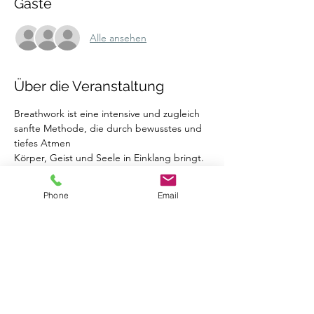
Gäste
Alle ansehen
Über die Veranstaltung
Breathwork ist eine intensive und zugleich 
sanfte Methode, die durch bewusstes und 
tiefes Atmen
Körper, Geist und Seele in Einklang bringt. 
Diese Technik hat das Potenzial, tiefsitzende
emotionale Blockaden zu lösen, 
Phone
Email
unverarbeitete Traumata zu heilen und dir 
ein neues Gefühl von
Leichtigkeit und innerer Balance zu 
schenken.
In meiner speziell angeleiteten Breathwork-
Session wirst du in eine Reise zu deinem 
Innersten
begleitet. Unterstützt durch kraftvolle, 