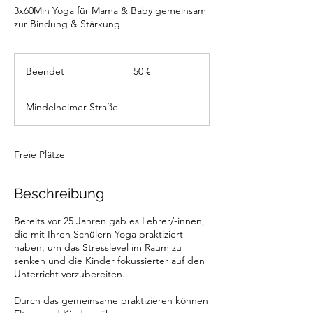
3x60Min Yoga für Mama & Baby gemeinsam
zur Bindung & Stärkung
50
Euro
Beendet
B
50 €
e
e
Mindelheimer Straße
n
d
e
t
Freie Plätze
Beschreibung
Bereits vor 25 Jahren gab es Lehrer/-innen,
die mit Ihren Schülern Yoga praktiziert
haben, um das Stresslevel im Raum zu
senken und die Kinder fokussierter auf den
Unterricht vorzubereiten.
Durch das gemeinsame praktizieren können