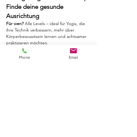
Finde deine gesunde 
Ausrichtung
Für wen? 
Alle Levels – ideal für Yogis, die 
ihre Technik verbessern, mehr über 
Körperbewusstsein lernen und achtsamer 
praktizieren möchten.
Worum geht’s? 
In diesem Workshop liegt 
der Fokus auf der 
korrekten Ausrichtung
 in 
Phone
Email
den wichtigsten Yoga-Haltungen (z. B. 
Krieger, herabschauender Hund, 
Vorbeugen, Rückbeugen). Du lernst:
Anatomisch fundierte Ausrichtung
 in 
verschiedenen Asanas
Wie du deine individuelle 
Körperstruktur berücksichtigst
Hilfsmittel (Props) sinnvoll einsetzen
Mehr anzeigen