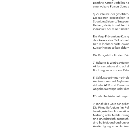
Bezahlte Karten verfallen na
eine weitere Person übertra
6) Zuschüsse der gesetzlic
Die meisten gesetzlichen K
Stressbewältigung/Entspan
Haftung dafür, in welcher H
individuell bei seiner Krank
Ein Yoga-Präventions-Kurs 
des Kurses eine Teilnahmebe
Der Teilnehmer sollte dav
Kurseinheiten sollten daf
Die Kursgebühr für den Präve
7) Rabatte & Werbeaktione
Aktionsangebote sind auf d
Buchung kann nur ein Raba
8) Schlussbestimmung/Neb
Änderungen und Ergänzungen
aktuelle AGB und Preise 
Angebotsverträge oder dies
Für alle Rechtsbeziehungen
9) Inhalt des Onlineangebo
Die Firma Refugium (im Folg
bereitgestellten Informatio
Nutzung oder Nichtnutzung 
sind grundsätzlich ausgesch
sind freibleibend und unver
Ankündigung zu verändern, 