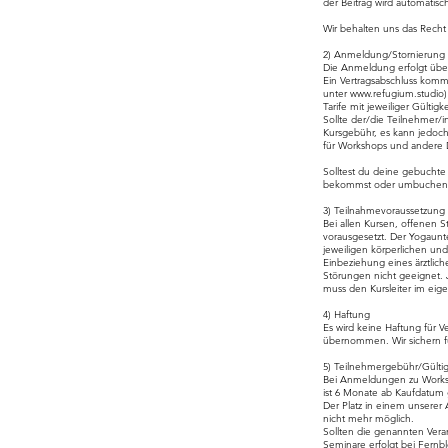
der Beitrag wird automatisch
Wir behalten uns das Recht
2) Anmeldung/Stornierung
Die Anmeldung erfolgt über
Ein Vertragsabschluss kommt
unter
www.refugium.studio
Tarife mit jeweiliger Gültigk
Sollte der/die Teilnehmer/
Kursgebühr, es kann jedoch
für Workshops und andere 
Solltest du deine gebuchte
bekommst oder umbuchen ka
3) Teilnahmevoraussetzung
Bei allen Kursen, offenen 
vorausgesetzt. Der Yogaunt
jeweiligen körperlichen und
Einbeziehung eines ärztlic
Störungen nicht geeignet. 
muss den Kursleiter im eig
4) Haftung
Es wird keine Haftung für 
übernommen. Wir sichern fü
5) Teilnehmergebühr/Gültigk
Bei Anmeldungen zu Worksho
ist 6 Monate ab Kaufdatum g
Der Platz in einem unserer 
nicht mehr möglich.
Sollten die genannten Ver
Seminare erfolgt bei Fern