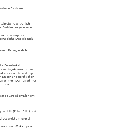
worbene Produkte.
schriebene (ersichtlich
der Preisliste angegebenen
auf Erstattung der
rmöglicht. Dies gilt auch
nen Beitrag erstattet
he Belastbarkeit
n den Yogakursen mit der
entscheiden. Die vorherige
mit akuten und psychischen
 übernehmen. Der Teilnehmer
 setzen.
ände wird ebenfalls nicht
ulär 130€ (Rabatt 110€) und
(egal aus welchem Grund)
enen Kurse, Workshops und