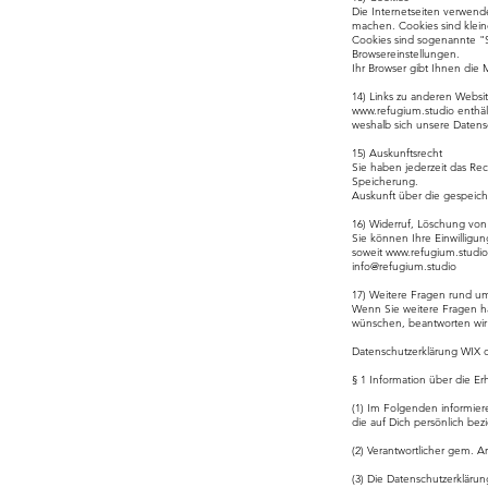
Die Internetseiten verwend
machen. Cookies sind klein
Cookies sind sogenannte "S
Browsereinstellungen.
Ihr Browser gibt Ihnen die
14) Links zu anderen Websi
www.refugium.studio
enthäl
weshalb sich unsere Datensc
15) Auskunftsrecht
Sie haben jederzeit das Re
Speicherung.
Auskunft über die gespeich
16) Widerruf, Löschung vo
Sie können Ihre Einwilligu
soweit
www.refugium.studio
info@refugium.studio
17) Weitere Fragen rund u
Wenn Sie weitere Fragen ha
wünschen, beantworten wir 
Datenschutzerklärung WIX 
§ 1 Information über die 
(1) Im Folgenden informie
die auf Dich persönlich be
(2) Verantwortlicher gem. 
(3) Die Datenschutzerklär