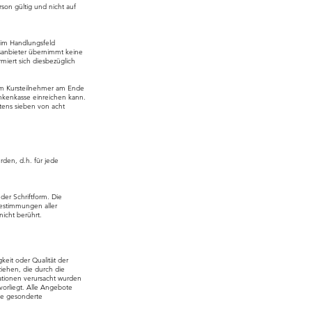
rson gültig und nicht auf
 im Handlungsfeld
sanbieter übernimmt keine
miert sich diesbezüglich
dem Kursteilnehmer am Ende
ankenkasse einreichen kann.
tens sieben von acht
den, d.h. für jede
er Schriftform. Die
Bestimmungen aller
icht berührt.
keit oder Qualität der
ziehen, die durch die
ationen verursacht wurden
 vorliegt. Alle Angebote
hne gesonderte