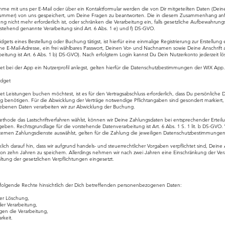
hme mit uns per E-Mail oder über ein Kontaktformular werden die von Dir mitgeteilten Daten (Deine
mmer) von uns gespeichert, um Deine Fragen zu beantworten. Die in diesem Zusammenhang anf
g nicht mehr erforderlich ist, oder schränken die Verarbeitung ein, falls gesetzliche Aufbewahrung
rstehend genannte Verarbeitung sind Art. 6 Abs. 1 e) und f) DS-GVO.
gets eines Bestellung oder Buchung tätigst, ist hierfür eine einmalige Registrierung zur Erstellun
eine E-Mail-Adresse, ein frei wählbares Passwort, Deinen Vor- und Nachnamen sowie Deine Anschrif
eitung ist Art. 6 Abs. 1 b) DS-GVO). Nach erfolgtem Login kannst Du Dein Nutzerkonto jederzeit l
t bei der App ein Nutzerprofil anlegst, gelten hierfür die Datenschutzbestimmungen der WIX App.
idget
 Leistungen buchen möchtest, ist es für den Vertragsabschluss erforderlich, dass Du persönliche D
 benötigen. Für die Abwicklung der Verträge notwendige Pflichtangaben sind gesondert markiert,
gegebenen Daten verarbeiten wir zur Abwicklung der Buchung.
thode das Lastschriftverfahren wählst, können wir Deine Zahlungsdaten bei entsprechender Erteilu
eben. Rechtsgrundlage für die vorstehende Datenverarbeitung ist Art. 6 Abs. 1 S. 1 lit. b DS-GVO
rnen Zahlungsdienste auswählst, gelten für die Zahlung die jeweiligen Datenschutzbestimmungen d
klich darauf hin, dass wir aufgrund handels- und steuerrechtlicher Vorgaben verpflichtet sind, Deine
 von zehn Jahren zu speichern. Allerdings nehmen wir nach zwei Jahren eine Einschränkung der Vera
ltung der gesetzlichen Verpflichtungen eingesetzt.
 folgende Rechte hinsichtlich der Dich betreffenden personenbezogenen Daten:
der Löschung,
er Verarbeitung,
gen die Verarbeitung,
rkeit.