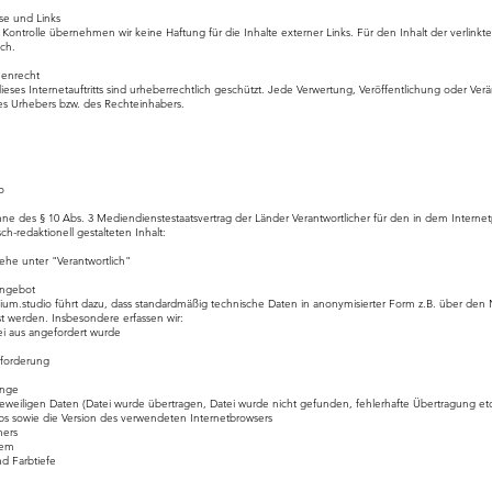
se und Links
her Kontrolle übernehmen wir keine Haftung für die Inhalte externer Links. Für den Inhalt der verlinkt
ich.
henrecht
eses Internetauftritts sind urheberrechtlich geschützt. Jede Verwertung, Veröffentlichung oder Ve
es Urhebers bzw. des Rechteinhabers.
o
ne des § 10 Abs. 3 Mediendienstestaatsvertrag der Länder Verantwortlicher für den in dem Interne
sch-redaktionell gestalteten Inhalt:
ehe unter "Verantwortlich"
tangebot
ium.studio
führt dazu, dass standardmäßig technische Daten in anonymisierter Form z.B. über den
sst werden. Insbesondere erfassen wir:
tei aus angefordert wurde
nforderung
enge
e jeweiligen Daten (Datei wurde übertragen, Datei wurde nicht gefunden, fehlerhafte Übertragung etc
ps sowie die Version des verwendeten Internetbrowsers
ners
stem
nd Farbtiefe