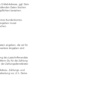
 E-Mail-Adresse, ggf. Dein
allenden Daten löschen
spflichten bestehen.
g eines Kundenkontos
t angeben musst
öschen.
aten angeben, die wir für
 weitere Angaben sind
ng des Lastschriftmandats
. Wenn Du für die Zahlung
er Zahlungsdienstleister.
 Adress-, Zahlungs- und
rbeitung vor, d. h. Deine