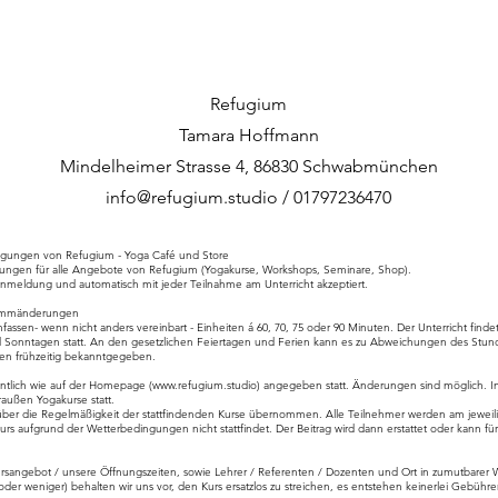
Refugium
Tamara Hoffmann
Mindelheimer Strasse 4, 86830 Schwabmünchen
info@refugium.studio
/ 01797236470
ngungen von Refugium - Yoga Café und Store
gen für alle Angebote von Refugium (Yogakurse, Workshops, Seminare, Shop).
meldung und automatisch mit jeder Teilnahme am Unterricht akzeptiert.
grammänderungen
ssen- wenn nicht anders vereinbart - Einheiten á 60, 70, 75 oder 90 Minuten. Der Unterricht finde
d Sonntagen statt. An den gesetzlichen Feiertagen und Ferien kann es zu Abweichungen des St
rden frühzeitig bekanntgegeben.
entlich wie auf der Homepage (
www.refugium.studio
) angegeben statt. Änderungen sind möglich. 
raußen Yogakurse statt.
 über die Regelmäßigkeit der stattfindenden Kurse übernommen. Alle Teilnehmer werden am jeweili
Kurs aufgrund der Wetterbedingungen nicht stattfindet. Der Beitrag wird dann erstattet oder kann f
ursangebot / unsere Öffnungszeiten, sowie Lehrer / Referenten / Dozenten und Ort in zumutbarer W
oder weniger) behalten wir uns vor, den Kurs ersatzlos zu streichen, es entstehen keinerlei Gebühr