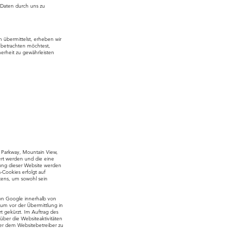
 Daten durch uns zu
n übermittelst, erheben wir
 betrachten möchtest,
herheit zu gewährleisten
e Parkway, Mountain View,
ert werden und die eine
ung dieser Website werden
Cookies erfolgt auf
ltens, um sowohl sein
von Google innerhalb von
um vor der Übermittlung in
t gekürzt. Im Auftrag des
ber die Websiteaktivitäten
er dem Websitebetreiber zu