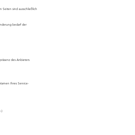
en Seiten sind ausschließlich
ränderung bedarf der
tpräsenz des Anbieters
 Namen Ihres Service-
.)