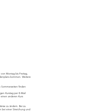
t von Montag bis Freitag,
undenplans kommen. Weitere
In Sommerzeiten finden
gen Kurstag per E-Mail
ür einen anderen Kurs
eise zu ändern. Bei zu
en bei einer Streichung und