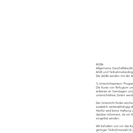
AGBs
Allgemeine Geschäftsbedi
AGB und Teilnahmebedingun
Die AGBs werden mit der An
1) Unterrichtszeiten/ Pro
Die Kurse von Refugium umfa
teilweise an Samstagen un
unterrichtsfreie Zeiten we
Der Unterricht findet wöch
zusätzlich wetterabhängig d
Hierfür wird keine Haftung
darüber informiert, ob ein 
eingelöst werden.
Wir behalten uns vor das K
geringer Teilnehmerzahl (4 