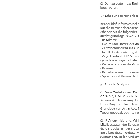
(2) Du hast zudem das Rech
beschweren.
§ 4 Erhebung personenbezo
Bei der bloß informatorisch
nur die personenbezogenen
erheben wir die folgenden D
(Rechtsgrundlage ist Art. 6 A
- IP-Adresse
- Datum und Uhrzeit der An
- Zeitzonendifferenz zur 
- Inhalt der Anforderung (k
- Zugriffsstatus/HTTP-Statu
- jeweils übertragene Dat
- Website, von der die An
- Browser
- Betriebssystem und desse
- Sprache und Version der 
§ 5 Google Analytics
(1) Diese Website nutzt Fu
CA 94043, USA. Google Ana
Analyse der Benutzung der
in der Regel an einen Serv
Grundlage von Art. 6 Abs. 1
Webangebot als auch seine
(2) IP Anonymisierung: Wir
Mitgliedstaaten der Europä
die USA gekürzt. Nur in Au
Betreibers dieser Website 
zusammenzustellen und um 