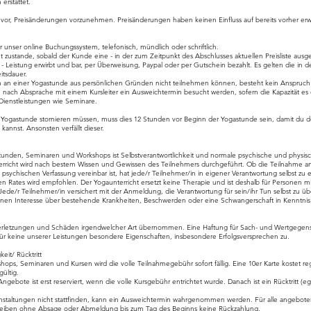
 erstattet.
 vor, Preisänderungen vorzunehmen. Preisänderungen haben keinen Einfluss auf bereits vorher er
 unser online Buchungssystem, telefonisch, mündlich oder schriftlich.
 zustande, sobald der Kunde eine - in der zum Zeitpunkt des Abschlusses aktuellen Preisliste ausge
) - Leistung erwirbt und bar, per Überweisung, Paypal oder per Gutschein bezahlt. Es gelten die in 
eitsdauer.
in an einer Yogastunde aus persönlichen Gründen nicht teilnehmen können, besteht kein Anspruch 
 nach Absprache mit einem Kursleiter ein Ausweichtermin besucht werden, sofern die Kapazität es e
Dienstleistungen wie Seminare.
 Yogastunde stornieren müssen, muss dies 12 Stunden vor Beginn der Yogastunde sein, damit du dei
nnst. Ansonsten verfällt dieser.
Stunden, Seminaren und Workshops ist Selbstverantwortlichkeit und normale psychische und physisc
erricht wird nach bestem Wissen und Gewissen des Teilnehmers durchgeführt. Ob die Teilnahme a
 psychischen Verfassung vereinbar ist, hat jede/r Teilnehmer/in in eigener Verantwortung selbst zu 
hen Rates wird empfohlen. Der Yogaunterricht ersetzt keine Therapie und ist deshalb für Personen 
Jede/r Teilnehmer/in versichert mit der Anmeldung, die Verantwortung für sein/ihr Tun selbst zu
enen Interesse über bestehende Krankheiten, Beschwerden oder eine Schwangerschaft in Kenntnis
Verletzungen und Schäden irgendwelcher Art übernommen. Eine Haftung für Sach- und Wertgegenst
r keine unserer Leistungen besondere Eigenschaften, insbesondere Erfolgsversprechen zu.
eit/ Rücktritt
ps, Seminaren und Kursen wird die volle Teilnahmegebühr sofort fällig. Eine 10er Karte kostet reg
ültig.
Angebote ist erst reserviert, wenn die volle Kursgebühr entrichtet wurde. Danach ist ein Rücktritt 
anstaltungen nicht stattfinden, kann ein Ausweichtermin wahrgenommen werden. Für alle angebot
bleiben ohne Absage oder Abmeldung bis zum Tag des Beginns keine Rückzahlung.