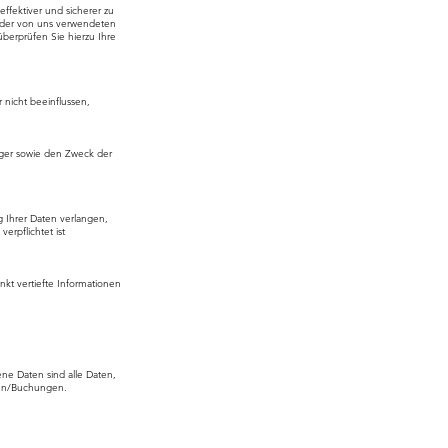
ffektiver und sicherer zu
n der von uns verwendeten
berprüfen Sie hierzu Ihre
 nicht beeinflussen,
nger sowie den Zweck der
 Ihrer Daten verlangen,
erpflichtet ist
kt vertiefte Informationen
e Daten sind alle Daten,
ngen/Buchungen.