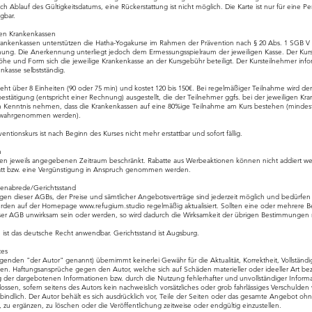
ch Ablauf des Gültigkeitsdatums, eine Rückerstattung ist nicht möglich. Die Karte ist nur für eine Pe
gbar.
hen Krankenkassen
rankenkassen unterstützen die Hatha-Yogakurse im Rahmen der Prävention nach § 20 Abs. 1 SGB V
nung. Die Anerkennung unterliegt jedoch dem Ermessungsspielraum der jeweiligen Kasse. Der Kur
öhe und Form sich die jeweilige Krankenkasse an der Kursgebühr beteiligt. Der Kursteilnehmer infor
enkasse selbstständig.
geht über 8 Einheiten (90 oder 75 min) und kostet 120 bis 150€. Bei regelmäßiger Teilnahme wird 
stätigung (entspricht einer Rechnung) ausgestellt, die der Teilnehmer ggfs. bei der jeweiligen Kr
on Kenntnis nehmen, dass die Krankenkassen auf eine 80%ige Teilnahme am Kurs bestehen (mindes
ür wahrgenommen werden).
ntionskurs ist nach Beginn des Kurses nicht mehr erstattbar und sofort fällig.
n
en jeweils angegebenen Zeitraum beschränkt. Rabatte aus Werbeaktionen können nicht addiert wer
tt bzw. eine Vergünstigung in Anspruch genommen werden.
enabrede/Gerichtsstand
 dieser AGBs, der Preise und sämtlicher Angebotsverträge sind jederzeit möglich und bedürfen d
werden auf der Homepage
www.refugium.studio
regelmäßig aktualisiert. Sollten eine oder mehrere 
er AGB unwirksam sein oder werden, so wird dadurch die Wirksamkeit der übrigen Bestimmungen n
 ist das deutsche Recht anwendbar. Gerichtsstand ist Augsburg.
tes
enden "der Autor" genannt) übernimmt keinerlei Gewähr für die Aktualität, Korrektheit, Vollständig
nen. Haftungsansprüche gegen den Autor, welche sich auf Schäden materieller oder ideeller Art be
der dargebotenen Informationen bzw. durch die Nutzung fehlerhafter und unvollständiger Inform
lossen, sofern seitens des Autors kein nachweislich vorsätzliches oder grob fahrlässiges Verschulden
bindlich. Der Autor behält es sich ausdrücklich vor, Teile der Seiten oder das gesamte Angebot o
zu ergänzen, zu löschen oder die Veröffentlichung zeitweise oder endgültig einzustellen.