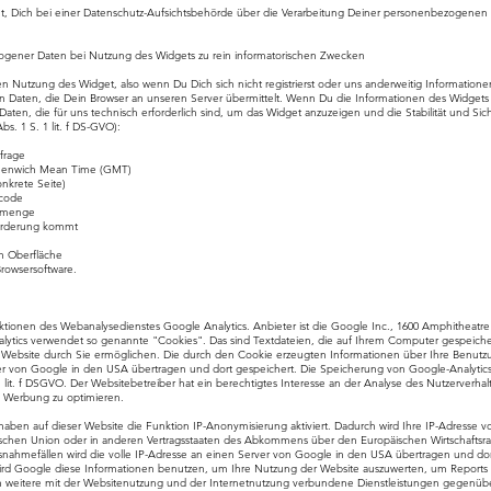
t, Dich bei einer Datenschutz-Aufsichtsbehörde über die Verarbeitung Deiner personenbezogenen
gener Daten bei Nutzung des Widgets zu rein informatorischen Zwecken
en Nutzung des Widget, also wenn Du Dich sich nicht registrierst oder uns anderweitig Informatione
 Daten, die Dein Browser an unseren Server übermittelt. Wenn Du die Informationen des Widgets
aten, die für uns technisch erforderlich sind, um das Widget anzuzeigen und die Stabilität und Sic
bs. 1 S. 1 lit. f DS-GVO):
frage
Greenwich Mean Time (GMT)
onkrete Seite)
scode
enmenge
forderung kommt
n Oberfläche
Browsersoftware.
nktionen des Webanalysedienstes Google Analytics. Anbieter ist die Google Inc., 1600 Amphitheatr
lytics verwendet so genannte "Cookies". Das sind Textdateien, die auf Ihrem Computer gespeich
 Website durch Sie ermöglichen. Die durch den Cookie erzeugten Informationen über Ihre Benutz
er von Google in den USA übertragen und dort gespeichert. Die Speicherung von Google-Analytics-
 lit. f DSGVO. Der Websitebetreiber hat ein berechtigtes Interesse an der Analyse des Nutzerverha
 Werbung zu optimieren.
 haben auf dieser Website die Funktion IP-Anonymisierung aktiviert. Dadurch wird Ihre IP-Adresse 
ischen Union oder in anderen Vertragsstaaten des Abkommens über den Europäischen Wirtschaftsra
snahmefällen wird die volle IP-Adresse an einen Server von Google in den USA übertragen und dor
wird Google diese Informationen benutzen, um Ihre Nutzung der Website auszuwerten, um Reports ü
weitere mit der Websitenutzung und der Internetnutzung verbundene Dienstleistungen gegenüb