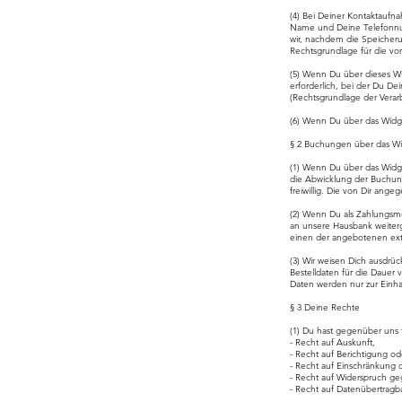
(4) Bei Deiner Kontaktaufna
Name und Deine Telefonnu
wir, nachdem die Speicherun
Rechtsgrundlage für die vo
(5) Wenn Du über dieses Wid
erforderlich, bei der Du D
(Rechtsgrundlage der Verarb
(6) Wenn Du über das Widge
§ 2 Buchungen über das W
(1) Wenn Du über das Widget
die Abwicklung der Buchung
freiwillig. Die von Dir an
(2) Wenn Du als Zahlungsme
an unsere Hausbank weiterg
einen der angebotenen exte
(3) Wir weisen Dich ausdrüc
Bestelldaten für die Dauer
Daten werden nur zur Einha
§ 3 Deine Rechte
(1) Du hast gegenüber uns
- Recht auf Auskunft,
- Recht auf Berichtigung o
- Recht auf Einschränkung d
- Recht auf Widerspruch ge
- Recht auf Datenübertragba