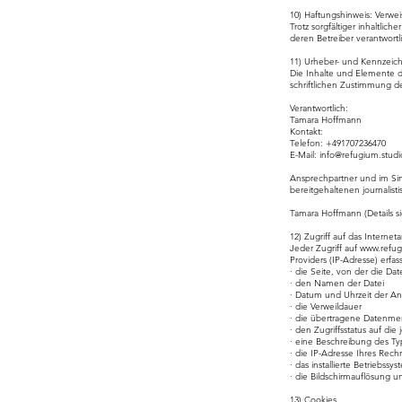
10) Haftungshinweis: Verwei
Trotz sorgfältiger inhaltlic
deren Betreiber verantwortl
11) Urheber- und Kennzeic
Die Inhalte und Elemente di
schriftlichen Zustimmung d
Verantwortlich:
Tamara Hoffmann
Kontakt:
Telefon: +491707236470
E-Mail:
info@refugium.studi
Ansprechpartner und im Sin
bereitgehaltenen journalisti
Tamara Hoffmann (Details si
12) Zugriff auf das Interne
Jeder Zugriff auf
www.refug
Providers (IP-Adresse) erfa
· die Seite, von der die Da
· den Namen der Datei
· Datum und Uhrzeit der A
· die Verweildauer
· die übertragene Datenm
· den Zugriffsstatus auf di
· eine Beschreibung des Ty
· die IP-Adresse Ihres Rech
· das installierte Betriebssy
· die Bildschirmauflösung u
13) Cookies