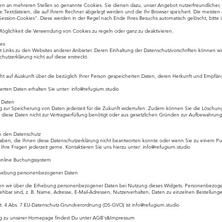
en an mehreren Stellen so genannte Cookies. Sie dienen dazu, unser Angebot nutzerfreundlicher, e
e Textdateien, die auf Ihrem Rechner abgelegt werden und die Ihr Browser speichert. Die meiste
ession-Cookies". Diese werden in der Regel nach Ende Ihres Besuchs automatisch gelöscht, bitte ü
 Möglichkeit die Verwendung von Cookies zu regeln oder ganz zu deaktivieren.
tes
t Links zu den Websites anderer Anbieter. Deren Einhaltung der Datenschutzvorschriften können wir
hutzerklärung nicht auf diese erstreckt.
cht auf Auskunft über die bezüglich Ihrer Person gespeicherten Daten, deren Herkunft und Empfä
erten Daten erhalten Sie unter:
info@refugium.studio
n Daten
ng zur Speicherung von Daten jederzeit für die Zukunft widerrufen. Zudem können Sie die Löschung
diese Daten nicht zur Vertragserfüllung benötigt oder aus gesetzlichen Gründen zur Aufbewahrung v
m den Datenschutz
ben, die Ihnen diese Datenschutzerklärung nicht beantworten konnte oder wenn Sie zu einem Pun
Ihre Fragen jederzeit gerne. Kontaktieren Sie uns hierzu unter:
info@refugium.studio
online Buchungssystem
Erhebung personenbezogener Daten
ren wir über die Erhebung personenbezogener Daten bei Nutzung dieses Widgets. Personenbezogen
ziehbar sind, z. B. Name, Adresse, E-Mail-Adressen, Nutzerverhalten, Daten zu einzelnen Bestellu
Art. 4 Abs. 7 EU-Datenschutz-Grundverordnung (DS-GVO) ist
info@refugium.studio
ung zu unserer Homepage findest Du unter AGB's&Impressum