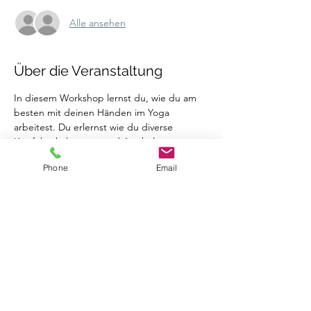
Alle ansehen
Über die Veranstaltung
In diesem Workshop lernst du, wie du am 
besten mit deinen Händen im Yoga 
arbeitest. Du erlernst wie du diverse 
Kopfüberhaltungen und Armbalance-
Haltungen mit Hilfsmittel erreichen kannst, 
Phone
Email
bis du eventuelle keine Hilfsmittel dafür 
benötigst.
Der Workshop findet bereits das vierte Mal 
in deinem Refugium statt.
... und nein, du musst keinen Handstand 
können, denn hier lernst du es ihn zu 
lernen :)