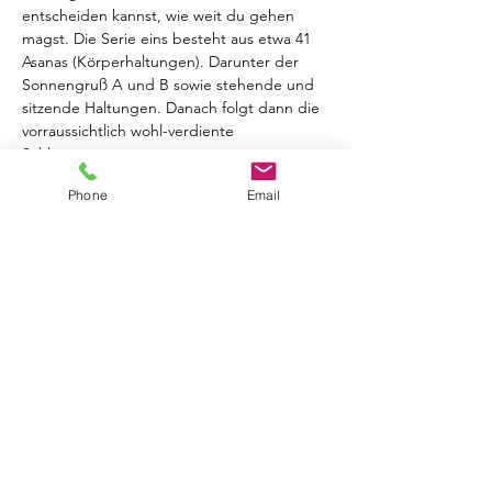
entscheiden kannst, wie weit du gehen 
magst. Die Serie eins besteht aus etwa 41 
Asanas (Körperhaltungen). Darunter der 
Sonnengruß A und B sowie stehende und 
sitzende Haltungen. Danach folgt dann die 
vorraussichtlich wohl-verdiente 
Schlussentspannung.
Was du brauchst? Gerne eine Flasche 
Phone
Email
Wasser und ein Handtuch - es…
Mehr anzeigen
Tickets
Verkauf beendet
Tickettyp
Ashtanga Serie 1 Workshop
Mehr Infos