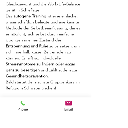
Gleichgewicht und die Work-Life-Balance 
gerät in Schieflage.
Das 
autogene Training
 ist eine einfache, 
wissenschaftlich belegte und anerkannte 
Methode der Selbstbeeinflussung, die es 
ermöglicht, sich selbst durch einfache 
Übungen in einen Zustand der 
Entspannung und Ruhe
 zu versetzen, um 
sich innerhalb kurzer Zeit erholen zu 
können. Es hilft so, individuelle 
Stresssymptome zu lindern oder sogar 
ganz zu beseitigen
 und zählt zudem zur 
Gesundheitsprävention
.
Bald startet der nächste Gruppenkurs im 
Refugium Schwabmünchen!
Kurs 1:  
24.01./31.01./07.02./21.02./28.2./06.03./13.03./
Phone
Email
20.03.

Kurs 2: 
10.04./17.04./24.04./08.05./15.05./05.06./12.06