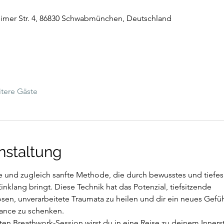
mer Str. 4, 86830 Schwabmünchen, Deutschland
tere Gäste
nstaltung
ive und zugleich sanfte Methode, die durch bewusstes und tiefe
inklang bringt. Diese Technik hat das Potenzial, tiefsitzende
sen, unverarbeitete Traumata zu heilen und dir ein neues Gefü
lance zu schenken.
eten Breathwork-Session wirst du in eine Reise zu deinem Inners