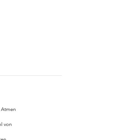
s Atmen
hl von
ten