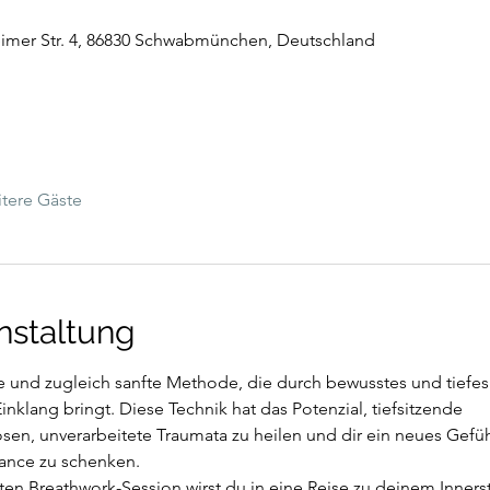
mer Str. 4, 86830 Schwabmünchen, Deutschland
tere Gäste
nstaltung
ive und zugleich sanfte Methode, die durch bewusstes und tiefe
inklang bringt. Diese Technik hat das Potenzial, tiefsitzende
sen, unverarbeitete Traumata zu heilen und dir ein neues Gefü
lance zu schenken.
eten Breathwork-Session wirst du in eine Reise zu deinem Inners