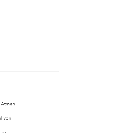
s Atmen
hl von
ten