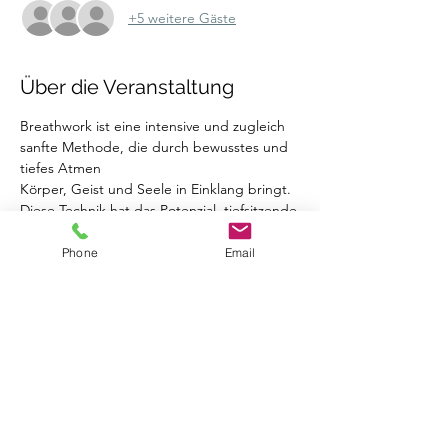
+5 weitere Gäste
Über die Veranstaltung
Breathwork ist eine intensive und zugleich 
sanfte Methode, die durch bewusstes und 
tiefes Atmen
Körper, Geist und Seele in Einklang bringt. 
Diese Technik hat das Potenzial, tiefsitzende
emotionale Blockaden zu lösen, 
unverarbeitete Traumata zu heilen und dir 
Phone
Email
ein neues Gefühl von
Leichtigkeit und innerer Balance zu 
schenken.
In meiner speziell angeleiteten Breathwork-
Session wirst du in eine Reise zu deinem 
Innersten
begleitet. Unterstützt durch kraftvolle, 
rhythmische Musik, die dich dabei 
unterstützt, deinen Atem