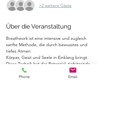
+2 weitere Gäste
Über die Veranstaltung
Breathwork ist eine intensive und zugleich 
sanfte Methode, die durch bewusstes und 
tiefes Atmen
Körper, Geist und Seele in Einklang bringt. 
Diese Technik hat das Potenzial, tiefsitzende
emotionale Blockaden zu lösen, 
unverarbeitete Traumata zu heilen und dir 
Phone
Email
ein neues Gefühl von
Leichtigkeit und innerer Balance zu 
schenken.
In meiner speziell angeleiteten Breathwork-
Session wirst du in eine Reise zu deinem 
Innersten
begleitet. Unterstützt durch kraftvolle, 
rhythmische Musik, die dich dabei 
unterstützt, deinen Atem