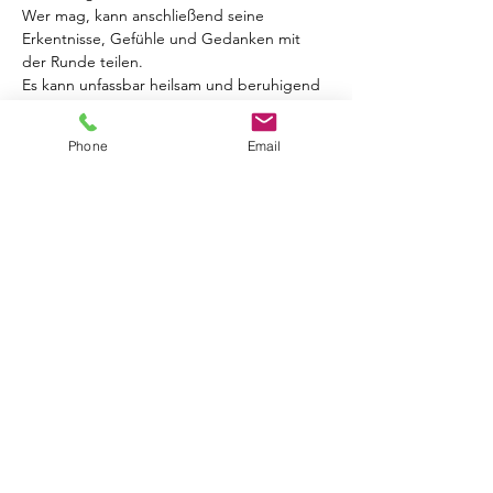
Wer mag, kann anschließend seine 
Erkentnisse, Gefühle und Gedanken mit 
der Runde teilen. 
Es kann unfassbar heilsam und beruhigend 
sein, zu wissen, dass man damit nicht 
alleine ist. Alles darf - nichts muss.
Phone
Email
Mehr anzeigen
Tickets
Verkauf beendet
Tickettyp
Intuitives Essen mit Lara Kett
Mehr Infos
Preis
25,00 €