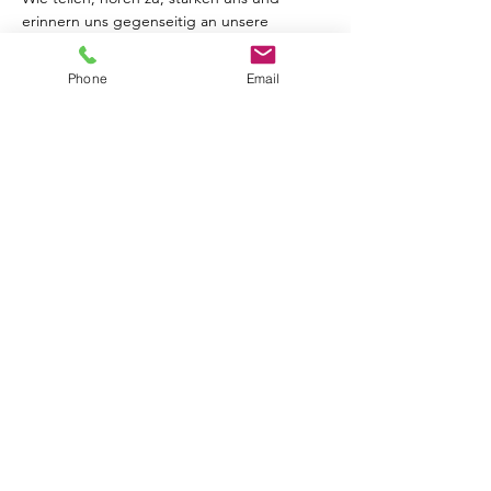
erinnern uns gegenseitig an unsere 
Weiblichkeit, Intuition und innere Weisheit.
Durch Reflexion, Rituale, Austausch und 
Phone
Email
achtsame Impulse entsteht etwas 
Wunderschönes. Verbindung. Mit dir selbst 
und mit anderen Frauen. Umrundet wird 
der Abend mit einer tiefgehenden 
Hypnose.
Mehr anzeigen
Diese Veranstaltung teilen