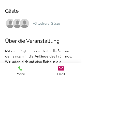
Gäste
+3 weitere Gäste
Über die Veranstaltung
Mit dem Rhythmus der Natur fließen wir 
gemeinsam in die Anfänge des Frühlings.
Wir laden dich auf eine Reise in die 
mystische Berglandschaft Südtirols ein, um 
mit dir zwischen Wald und Fluss den 
Phone
Email
Herzschlag der Seele zu entschleunigen, in 
Verbindung zu gehen und die nährenden 
Anfänge des Wiedererwachens zu 
zelebrieren.
Wann? Donnerstag, 07.03.24 bis 
Sonntag, 10.03.24
Wo? Bei Nancy’s in Rasen, Südtirol