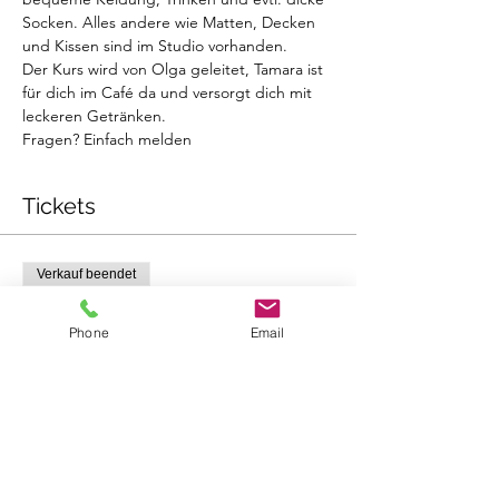
Socken. Alles andere wie Matten, Decken 
und Kissen sind im Studio vorhanden.
Der Kurs wird von Olga geleitet, Tamara ist 
für dich im Café da und versorgt dich mit 
leckeren Getränken.
Fragen? Einfach melden
Tickets
Verkauf beendet
Tickettyp
Phone
Email
Kinderyoga 1. Kind
Mehr Infos
Preis
22,00 €
+0,55 € Ticket-Servicegebühr