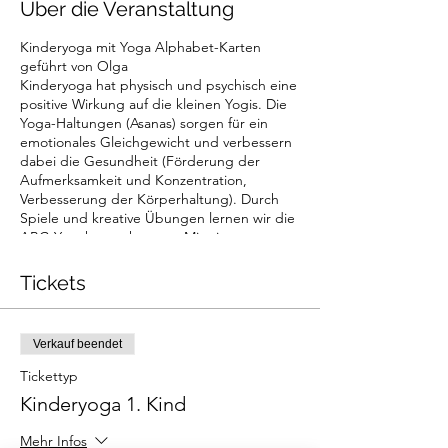
Über die Veranstaltung
Kinderyoga mit Yoga Alphabet-Karten
geführt von Olga
Kinderyoga hat physisch und psychisch eine
positive Wirkung auf die kleinen Yogis. Die
Yoga-Haltungen (Asanas) sorgen für ein
emotionales Gleichgewicht und verbessern
dabei die Gesundheit (Förderung der
Aufmerksamkeit und Konzentration,
Verbesserung der Körperhaltung). Durch
Spiele und kreative Übungen lernen wir die
ABC-Yogakarten kennen. Mit ein paar
wenigen ABC-Yogakarten lassen sich tolle
Geschichten erzählen, sodass die Kinder in
Tickets
eine Fantasiewelt abtauchen und
gemeinsam Abenteuer erleben.
Verkauf beendet
Die Kinder sollten mindestens 3 Jahre alt
sein, wir empfehlen ein Alter von höchstens
Tickettyp
8 Jahren.
Kinderyoga 1. Kind
Was du für dein Kind mitbringen solltest:
Mehr Infos