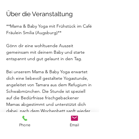
Über die Veranstaltung
**Mama & Baby Yoga mit Frühstück im Café 
Fräulein Smilia (Augsburg)**
Gönn dir eine wohltuende Auszeit 
gemeinsam mit deinem Baby und starte 
entspannt und gut gelaunt in den Tag.
Bei unserem Mama & Baby Yoga erwartet 
dich eine liebevoll gestaltete Yogastunde, 
angeleitet von Tamara aus dem Refugium in 
Schwabmünchen. Die Stunde ist speziell 
auf die Bedürfnisse frischgebackener 
Mamas abgestimmt und unterstützt dich 
dabei, nach dem Wochenbett sanft wieder 
in Bewegung zu kommen, Kraft aufzubauen 
und eine verbindende Zeit mit anderen 
Phone
Email
Mamas und deinen Baby zu erleben.