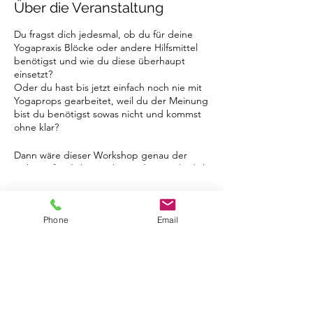
Über die Veranstaltung
Du fragst dich jedesmal, ob du für deine
Yogapraxis Blöcke oder andere Hilfsmittel
benötigst und wie du diese überhaupt
einsetzt?
Oder du hast bis jetzt einfach noch nie mit
Yogaprops gearbeitet, weil du der Meinung
bist du benötigst sowas nicht und kommst
ohne klar?
Dann wäre dieser Workshop genau der
Richtige für dich. Hier lernst du, wie du dich
selbst, während deiner Asana, am besten
unterstützen kannst. Denn, wie dir
Tickets
hoffentlich bekannt ist, geht es im Yoga
Phone
Email
darum, das Beste für dich zu tun und das
beste für dich herauszuholen.
Verkauf beendet
Nur wenn du eine Haltung ohne
Tickettyp
Schmerzen, flacher Atmung und negativen
Yoga Prop Workshop
Gedanken halten kannst, ist sie wirksam.
Also lass dir helfen, die Posen so
Mehr Infos