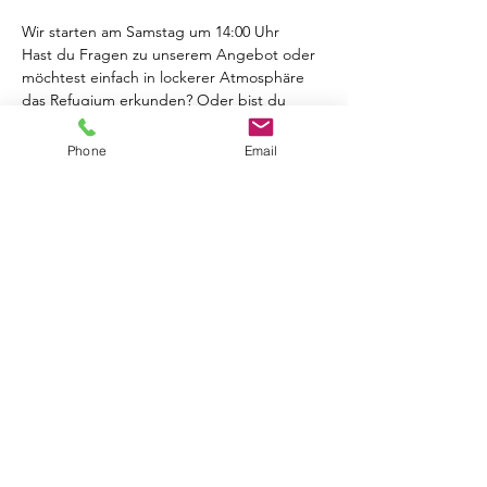
Wir starten am Samstag um 14:00 Uhr
Hast du Fragen zu unserem Angebot oder 
möchtest einfach in lockerer Atmosphäre 
das Refugium erkunden? Oder bist du 
schon länger dabei und möchtest mit uns 
feiern? Los geht's :)
Phone
Email
Natürlich gibt es auch ein kostenloses 
Schnupperangebot, basierend auf dem 
First-Come-First-Serve-Prinzip.
Zeitplan Yogakurse:
15:00 - 15:30 Hatha
Mehr anzeigen
Diese Veranstaltung teilen