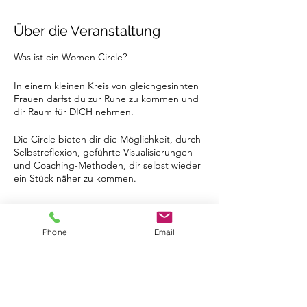
Über die Veranstaltung
Was ist ein Women Circle?
In einem kleinen Kreis von gleichgesinnten
Frauen darfst du zur Ruhe zu kommen und
dir Raum für DICH nehmen.
Die Circle bieten dir die Möglichkeit, durch
Selbstreflexion, geführte Visualisierungen
und Coaching-Methoden, dir selbst wieder
ein Stück näher zu kommen.
Durch die Verbindung mit deiner Intuition
wirst du Klarheit und eine neue Perspektive
Tickets
in dir entdecken, nach der du dich
ausrichten kannst.
Phone
Email
Deine Erkenntnisse darfst du - wenn du
magst - gerne mit den anderen
Verkauf beendet
Teilnehmerinnen teilen. Es besteht dazu
aber kein Muss!
Tickettyp
Eintritt Women Circle