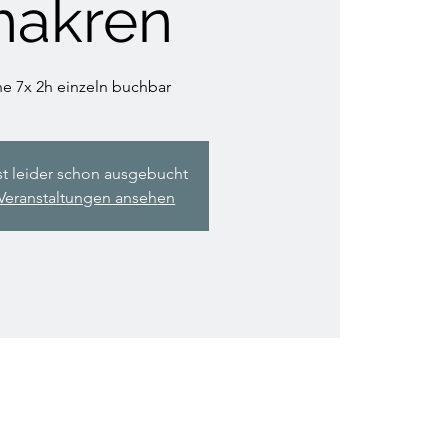
hakren
he 7x 2h einzeln buchbar
st leider schon ausgebucht
Veranstaltungen ansehen