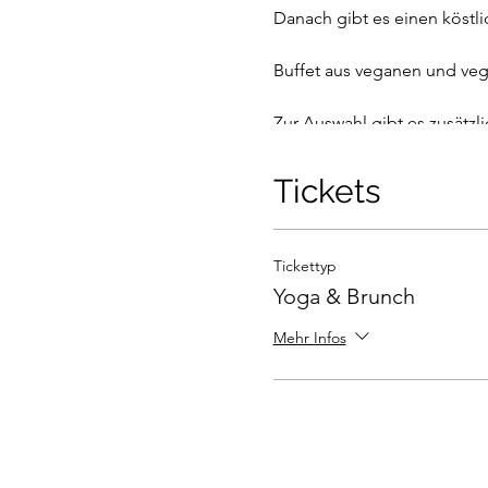
Danach gibt es einen köstl
Buffet aus veganen und ve
Zur Auswahl gibt es zusätzli
Eine deftige Bowl mit Rei
Tickets
ODER
Eine süße Bowl auf Haferflo
Tickettyp
Für Tee und Wasser ist ges
Yoga & Brunch
Gegen 12.30 Uhr werden dan
Mehr Infos
Liebsten verbringen.