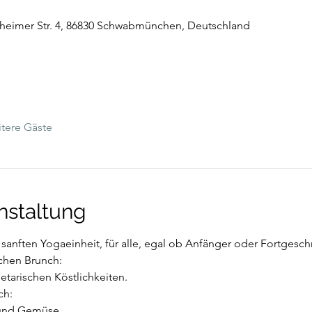
lheimer Str. 4, 86830 Schwabmünchen, Deutschland
tere Gäste
nstaltung
 sanften Yogaeinheit, für alle, egal ob Anfänger oder Fortgeschr
ichen Brunch:
tarischen Köstlichkeiten.
ch:
s und Gemüse