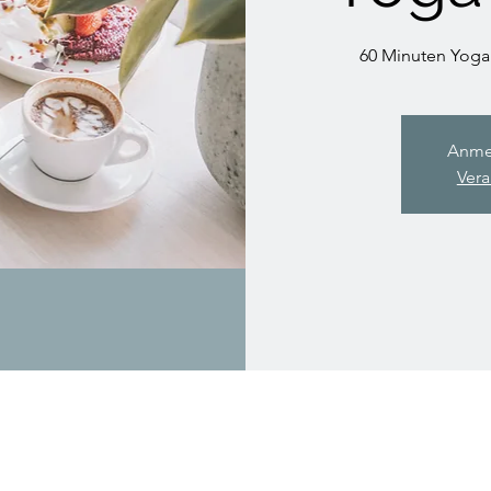
60 Minuten Yoga
Anme
Vera