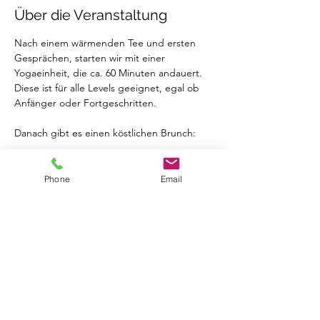
Über die Veranstaltung
Nach einem wärmenden Tee und ersten 
Gesprächen, starten wir mit einer 
Yogaeinheit, die ca. 60 Minuten andauert. 
Diese ist für alle Levels geeignet, egal ob 
Anfänger oder Fortgeschritten.
Danach gibt es einen köstlichen Brunch:
Deftiges Buffet aus veganen & 
vegetarischen Köstlichkeiten.
Phone
Email
Süße Gläschen  erhältst du auch noch zum 
Abschluss.
Bitte früh genug Bescheid geben, falls du 
Allergien hast etc.
Für Tee und Wasser ist gesorgt. Du hast 
zusätzlich noch die Auswahl an Kaffee, 
Matcha oder goldener Milch.