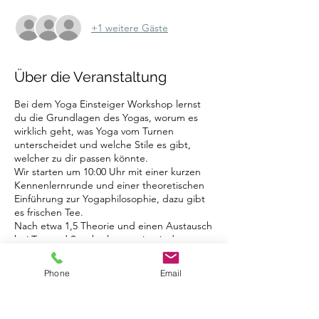
+1 weitere Gäste
Über die Veranstaltung
Bei dem Yoga Einsteiger Workshop lernst
du die Grundlagen des Yogas, worum es
wirklich geht, was Yoga vom Turnen
unterscheidet und welche Stile es gibt,
welcher zu dir passen könnte.
Wir starten um 10:00 Uhr mit einer kurzen
Kennenlernrunde und einer theoretischen
Einführung zur Yogaphilosophie, dazu gibt
es frischen Tee.
Nach etwa 1,5 Theorie und einen Austausch
bei Tee und Snacks, legen wir mit dem
praktischen Teil, den Grundhaltungen los,
um am Ende den Sonnengruss korrekt zu
Tickets
Phone
Email
beherrschen - dieser besteht aus ganzen 8
Posen. Weiterhin gehen wir auf
fortgeschrittene Varianten des
Verkauf beendet