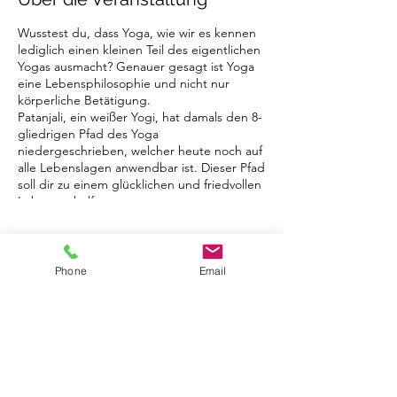
Wusstest du, dass Yoga, wie wir es kennen
lediglich einen kleinen Teil des eigentlichen
Yogas ausmacht? Genauer gesagt ist Yoga
eine Lebensphilosophie und nicht nur
körperliche Betätigung.
Patanjali, ein weißer Yogi, hat damals den 8-
gliedrigen Pfad des Yoga
niedergeschrieben, welcher heute noch auf
alle Lebenslagen anwendbar ist. Dieser Pfad
soll dir zu einem glücklichen und friedvollen
Leben verhelfen.
Wenn die Welt sich nur wieder mehr finden
Tickets
würde, jeder sich selbst und seinen
Mitmenschen mit Liebe begegnet, wäre
Phone
Email
dieser Planet ein friedvollerer Ort als jetzt..
Verkauf beendet
ohne Ausbeutung, Kriege, Habgier...
Dieser Workshop soll dir helfen Glück zu
Tickettyp
finden und zwar langfristiges, inneres Glück!
Yoga Philosophie Workshop
Er soll dir helfen deine Umwelt zu verstehen
und wieder lieben zu lernen. Das Gute in
Mehr Infos
deinem Leben wahrzunehmen und zu