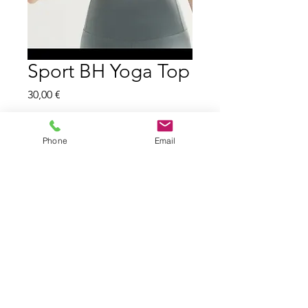
Sport BH Yoga Top
Preis
30,00 €
Anzahl
*
Phone
Email
In den Warenkorb
Farben: Blau, Schwarz, Grün
Größen S-L