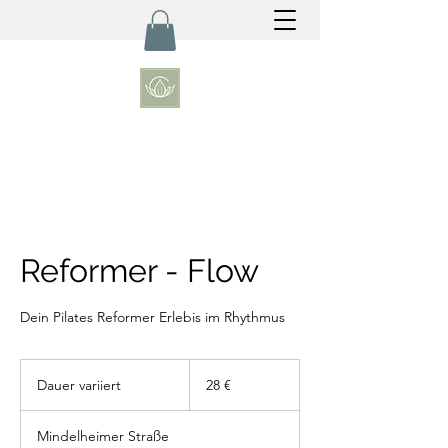
Reformer - Flow
Dein Pilates Reformer Erlebis im Rhythmus
28
Euro
Dauer variiert
D
28 €
a
u
Mindelheimer Straße
e