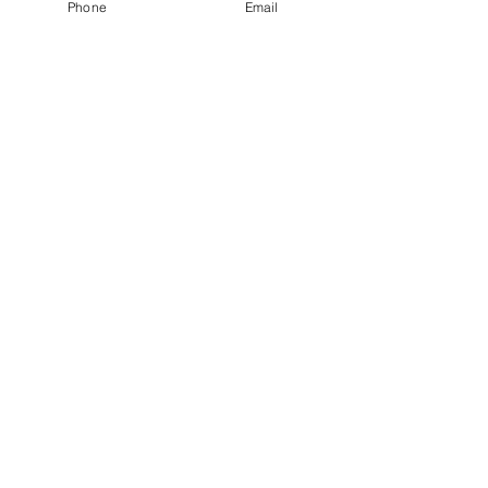
Phone
Email
Kontaktangaben
Mindelheimer Straße 4c, Schwabmünchen,
Deutschland
+491797236470
info@refugium.studio