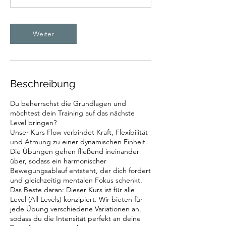
r
v
a
Weiter
r
i
i
e
r
Beschreibung
t
Du beherrschst die Grundlagen und
möchtest dein Training auf das nächste
Level bringen?
Unser Kurs Flow verbindet Kraft, Flexibilität
und Atmung zu einer dynamischen Einheit.
Die Übungen gehen fließend ineinander
über, sodass ein harmonischer
Bewegungsablauf entsteht, der dich fordert
und gleichzeitig mentalen Fokus schenkt.
Das Beste daran: Dieser Kurs ist für alle
Level (All Levels) konzipiert. Wir bieten für
jede Übung verschiedene Variationen an,
sodass du die Intensität perfekt an deine