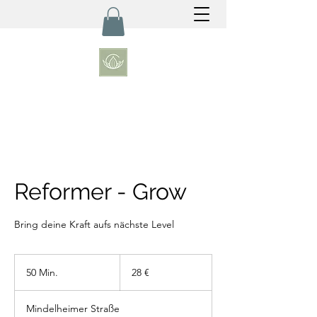
Reformer - Grow
Bring deine Kraft aufs nächste Level
28
Euro
50 Min.
5
28 €
0
M
Mindelheimer Straße
i